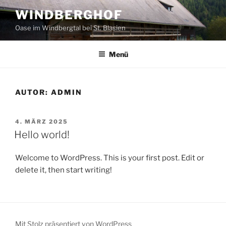
Zum
WINDBERGHOF
Inhalt
Oase im Windbergtal bei St. Blasien
springen
Menü
AUTOR:
ADMIN
VERÖFFENTLICHT
4. MÄRZ 2025
AM
Hello world!
Welcome to WordPress. This is your first post. Edit or
delete it, then start writing!
Mit Stolz präsentiert von WordPress